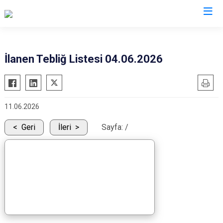
Sivas
İlanen Tebliğ Listesi 04.06.2026
Akıncılar
İmranlı
Altınyayla
Kangal
11.06.2026
Divriği
Koyulhisar
Doğanşar
Şarkışla
Geri
İleri
Sayfa:
/
Gemerek
Suşehri
Gölova
Ulaş
Gürün
Yıldızeli
Hafik
Zara