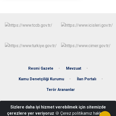
Resmi Gazete
Mevzuat
Kamu Denetçiliği Kurumu
İlan Portalı
Terör Arananlar
Kayalıyokuş Mah. Cumhuriyet Cad. No: 1 Şarkışla Hükümet Konağı
Sizlere daha iyi hizmet verebilmek için sitemizde
Şarkışla/SİVAS
çerezlere yer veriyoruz
🍪 Çerez politikamız hakkında