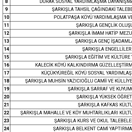
8
DURAK SOSYAL YARDIMLAŞMA DAYANIŞMA 
9
ŞARKIŞLA TAHSİL ÇAĞINDAKİ TALEB
10
POLATPAŞA KÖYÜ YARDIMLAŞMA VE
11
ŞARKIŞLA GENÇLİK OLUŞ
12
ŞARKIŞLA İMAM HATİP MEZU
13
ŞARKIŞLA GENÇ İŞADAML
14
ŞARKIŞLA ENGELLİLER
15
ŞARKIŞLA EĞİTİM VE KÜLTÜRE
16
KALECİK KÖYÜ KALKINDIRMA GÜZELLEŞTİRM
17
KÜÇÜKYÜREĞİL KÖYÜ SOSYAL YARDIMLAŞ
18
ŞARKIŞLA MUHSİN YAZICIOĞLU CAMİİ VE KÜLLİY
19
ŞARKIŞLA SARRAF VE KUYUM
20
ŞARKIŞLA YÜKSEK ÖĞRET
21
ŞARKIŞLA KAFKAS KÜLT
22
ŞARKIŞLA MAHALLE VE KÖY MUHTARLIKLARI KÜLT
23
ŞARKIŞLA KURS VE OKUL TALEBELE
24
ŞARKIŞLA BELKENT CAMİ YAPTIRMA