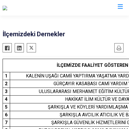
Sivas
İlçemizdeki Dernekler
Akıncılar
İmranlı
Altınyayla
Kangal
Divriği
Koyulhisar
İLÇEMİZDE FAALİYET GÖSTEREN
Doğanşar
Şarkışla
1
KALENİN UŞAĞI CAMİİ YAPTIRMA YAŞATMA YAR
Gemerek
Suşehri
2
GÜRÇAYIR KASABASI CAMİ YARDIM
Gölova
Ulaş
3
ULUSLARARASI MERHAMET EĞİTİM KÜLTÜ
Gürün
Yıldızeli
4
HAKİKAT İLİM KÜLTÜR VE DA
5
ŞARKIŞLA VE KÖYLERİ YARDIMLAŞMA
Hafik
Zara
6
ŞARKIŞLA AVCILIK ATICILIK VE 
7
ŞARKIŞLA GÜVENLİK HİZMETLERİNİ