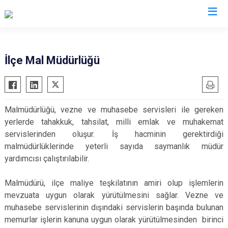
Sivas
İlçe Mal Müdürlüğü
Akıncılar
İmranlı
Altınyayla
Kangal
Malmüdürlüğü, vezne ve muhasebe servisleri ile gereken
Divriği
Koyulhisar
yerlerde tahakkuk, tahsilat, milli emlak ve muhakemat
Doğanşar
Şarkışla
servislerinden oluşur. İş hacminin gerektirdiği
Gemerek
Suşehri
malmüdürlüklerinde yeterli sayıda saymanlık müdür
yardımcısı çalıştırılabilir.
Gölova
Ulaş
Gürün
Yıldızeli
Malmüdürü, ilçe maliye teşkilatının amiri olup işlemlerin
Hafik
Zara
mevzuata uygun olarak yürütülmesini sağlar. Vezne ve
muhasebe servislerinin dışındaki servislerin başında bulunan
memurlar işlerin kanuna uygun olarak yürütülmesinden birinci