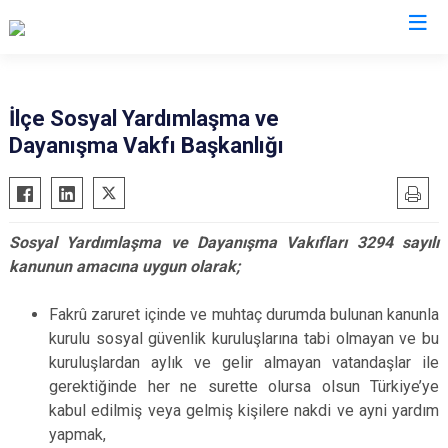
Sivas
İlçe Sosyal Yardımlaşma ve
Dayanışma Vakfı Başkanlığı
Akıncılar
İmranlı
Altınyayla
Kangal
Divriği
Koyulhisar
Sosyal Yardımlaşma ve Dayanışma Vakıfları 3294 sayılı
Doğanşar
Şarkışla
kanunun amacına uygun olarak;
Gemerek
Suşehri
Gölova
Ulaş
Fakrû zaruret içinde ve muhtaç durumda bulunan kanunla
kurulu sosyal güvenlik kuruluşlarına tabi olmayan ve bu
Gürün
Yıldızeli
kuruluşlardan aylık ve gelir almayan vatandaşlar ile
Hafik
Zara
gerektiğinde her ne surette olursa olsun Türkiye’ye
kabul edilmiş veya gelmiş kişilere nakdi ve ayni yardım
yapmak,