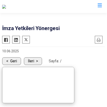
Sivas
İmza Yetkileri Yönergesi
Akıncılar
İmranlı
Altınyayla
Kangal
10.06.2025
Divriği
Koyulhisar
Doğanşar
Şarkışla
Geri
İleri
Sayfa:
/
Gemerek
Suşehri
Gölova
Ulaş
Gürün
Yıldızeli
Hafik
Zara