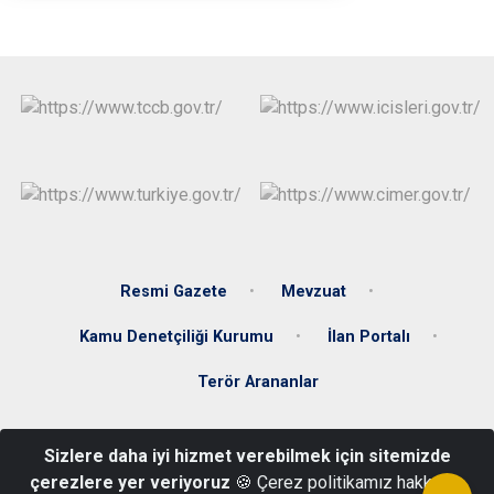
Resmi Gazete
Mevzuat
Kamu Denetçiliği Kurumu
İlan Portalı
Terör Arananlar
Kayalıyokuş Mah. Cumhuriyet Cad. No: 1 Şarkışla Hükümet Konağı
Sizlere daha iyi hizmet verebilmek için sitemizde
Şarkışla/SİVAS
çerezlere yer veriyoruz
🍪 Çerez politikamız hakkında